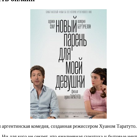
аргентинская комедия, созданная режиссером Хуаном Таратуто.
Ни для кого не секрет, что ежедневная суматоха и бытовые неу