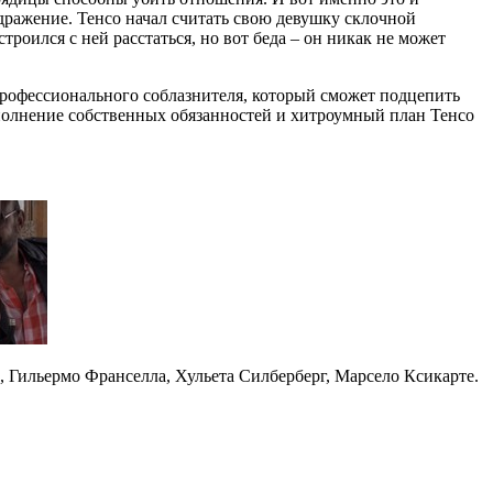
здражение. Тенсо начал считать свою девушку склочной
троился с ней расстаться, но вот беда – он никак не может
профессионального соблазнителя, который сможет подцепить
 выполнение собственных обязанностей и хитроумный план Тенсо
, Гильермо Франселла, Хульета Силберберг, Марсело Ксикарте.