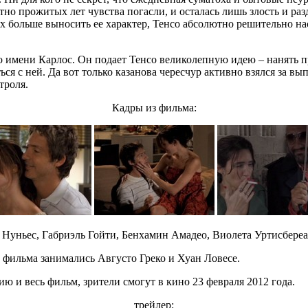
тно прожитых лет чувства погасли, и осталась лишь злость и ра
ах больше выносить ее характер, Тенсо абсолютно решительно нас
о имени Карлос. Он подает Тенсо великолепную идею – нанять 
ться с ней. Да вот только казанова чересчур активно взялся за
троля.
Кадры из фильма:
 Нуньес, Габриэль Гойти, Бенхамин Амадео, Виолета Уртисбереа
фильма занимались Августо Греко и Хуан Ловесе.
 и весь фильм, зрители смогут в кино 23 февраля 2012 года.
трейлер: