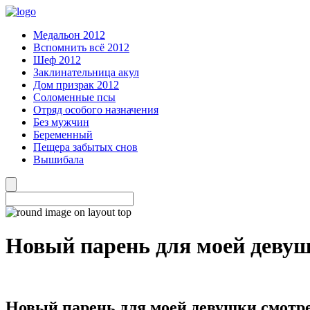
Медальон 2012
Вспомнить всё 2012
Шеф 2012
Заклинательница акул
Дом призрак 2012
Соломенные псы
Отряд особого назначения
Без мужчин
Беременный
Пещера забытых снов
Вышибала
Новый парень для моей деву
Новый парень для моей девушки смотр