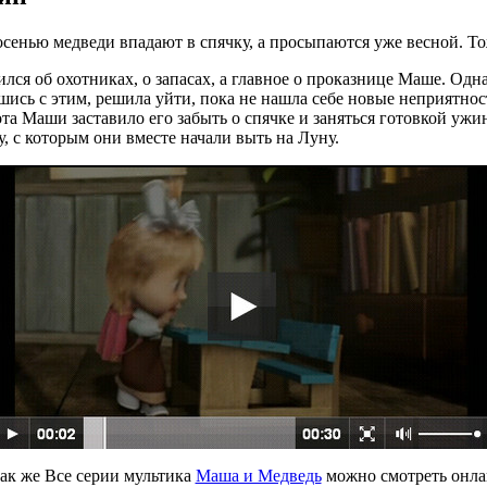
 осенью медведи впадают в спячку, а просыпаются уже весной. Т
лся об охотниках, о запасах, а главное о проказнице Маше. Однак
шись с этим, решила уйти, пока не нашла себе новые неприятно
вота Маши заставило его забыть о спячке и заняться готовкой у
, с которым они вместе начали выть на Луну.
так же Все серии мультика
Маша и Медведь
можно смотреть онлай