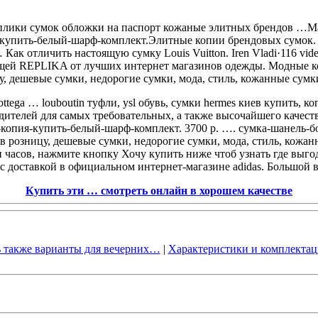
еплики сумок обложки на паспорт кожаные элитных брендов …М
упить-белый-шарф-комплект.Элитные копии брендовых сумок. Ch
… Как отличить настоящую сумку Louis Vuitton. Iren Vladi·116 vid
щей REPLIKA от лучших интернет магазинов одежды. Модные 
ицу, дешевые сумки, недорогие сумки, мода, стиль, кожанные сумк
Bottega … louboutin туфли, ysl обувь, сумки hermes киев купить
телей для самых требовательных, а также высочайшего качества
s-копия-купить-белый-шарф-комплект. 3700 р. …. сумка-шанель-б
ки в розницу, дешевые сумки, недорогие сумки, мода, стиль, кожа
и часов, нажмите кнопку Хочу купить ниже чтоб узнать где вы
с доставкой в официальном интернет-магазине adidas. Большой 
Купить эти … смотреть онлайн в хорошем качестве
ь также варианты для вечерних…
|
Характеристики и комплекта