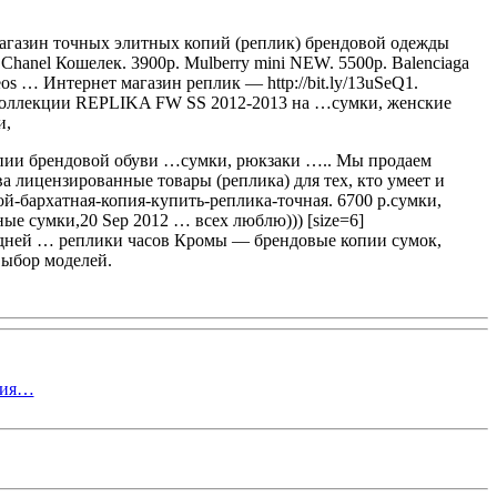
агазин точных элитных копий (реплик) брендовой одежды
anel Кошелек. 3900р. Mulberry mini NEW. 5500р. Balenciaga
eos … Интернет магазин реплик — http://bit.ly/13uSeQ1.
коллекции REPLIKA FW SS 2012-2013 на …сумки, женские
и,
, копии брендовой обуви …сумки, рюкзаки ….. Мы продаем
 лицензированные товары (реплика) для тех, кто умеет и
ой-бархатная-копия-купить-реплика-точная. 6700 р.сумки,
нные сумки,20 Sep 2012 … всех люблю))) [size=6]
годней … реплики часов Кромы — брендовые копии сумок,
выбор моделей.
ция…