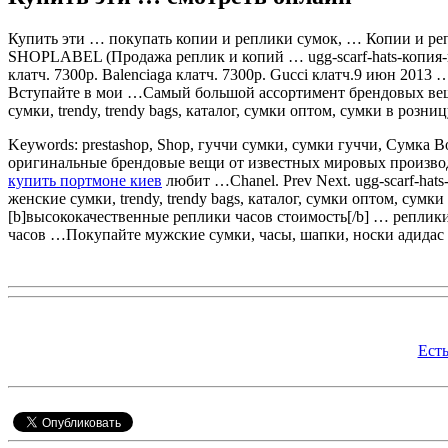
Купить эти … покупать копии и реплики сумок, … Копии и р
SHOPLABEL (Продажа реплик и копий … ugg-scarf-hats-копия-к
клатч. 7300р. Balenciaga клатч. 7300р. Gucci клатч.9 июн 2013 
Вступайте в мои …Самый большой ассортимент брендовых ве
сумки, trendy, trendy bags, каталог, сумки оптом, сумки в розн
Keywords: prestashop, Shop, гуччи сумки, сумки гуччи, Сумка 
оригинальные брендовые вещи от известных мировых производи
купить портмоне киев
любит …Chanel. Prev Next. ugg-scarf-hat
женские сумки, trendy, trendy bags, каталог, сумки оптом, сум
[b]высококачественные реплики часов стоимость[/b] … реплик
часов …Покупайте мужские сумки, часы, шапки, носки адидас 
Ест