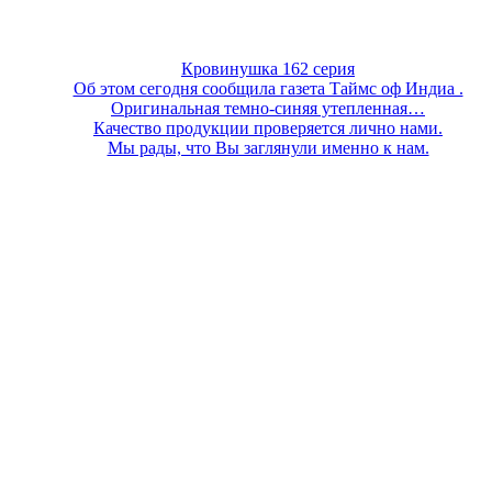
Кровинушка 162 серия
Об этом сегодня сообщила газета Таймс оф Индиа .
Оригинальная темно-синяя утепленная…
Качество продукции проверяется лично нами.
Мы рады, что Вы заглянули именно к нам.