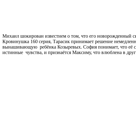
Михаил шокирован известием о том, что его новорожденный с
Кровинушка 160 серия, Тарасик принимает решение немедленно
вынашивающую ребёнка Козыревых. София понимает, что её су
истинные чувства, и признаётся Максиму, что влюблена в друг