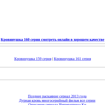
Кровинушка 160 серия смотреть онлайн в хорошем качестве
Кровинушка 159 серия
|
Кровинушка 161 серия
Позднее раскаяние сериал 2013 года
Дурная кровь многосерийный фильм все серии
Описание сериала Императрица Ки