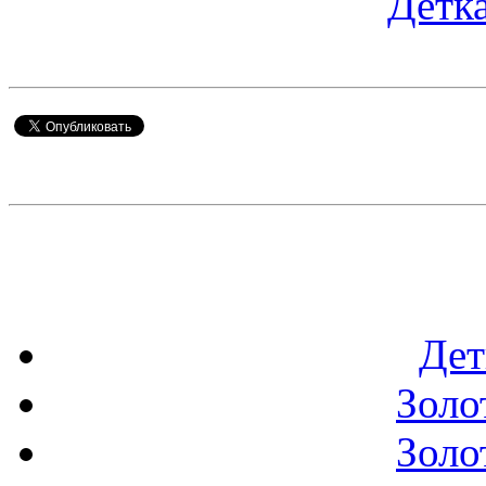
Детка
Дет
Золо
Золо