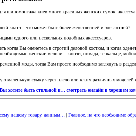
для шиномонтажа киев много красивых женских сумок, аксессуа
ый клатч – что может быть более женственней и элегантней?
цами одного или нескольких подобных аксессуаров.
еть когда Вы оденетесь в строгий деловой костюм, и когда оден
 необходимые женские мелочи – ключи, помада, зеркальце, моби
ременной моды, тогда Вам просто необходимо заглянуть в раздел
огую маленькую сумку через плечо или клатч различных моделей
Вы хотите быть стильной и… смотреть онлайн в хорошем ка
всему нашему товару, данным…
|
Главное, на что необходимо об