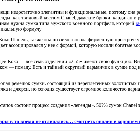
вещи недостаточно элегантны и функциональные, поэтому она ра
нды, как твидовый костюм Chanel, дамские брюки, кардиган и р
щинам нужна сумка типа мужского военного портфеля, который
ra
уникальную формулу
Коко Шанель, также она позаимствовала фирменную прострочку 
ет ассоциировался у нее с формой, которую носили богатые вос
дей Коко — все семь отделений «2.55» имеют свою функцию. В
ьком — помаду. Есть и тайный округлый карманчик в сумке под
пал ремешок сумки, состоящий из переплетенных золотистых цеп
лка и джерси, но сегодня существует огромное количество вариа
 этапов состоит процесс соз­дания «легенды». 50?% сумок Chanel
ары в то время не отличались… смотреть онлайн в хорошем 