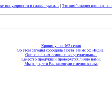
ке популярности и славы сумки…
|
Это комбинация ярко-красн
Кровинушка 162 серия
Об этом сегодня сообщила газета Таймс оф Индиа .
Оригинальная темно-синяя утепленная…
Качество продукции проверяется лично нами.
Мы рады, что Вы заглянули именно к нам.