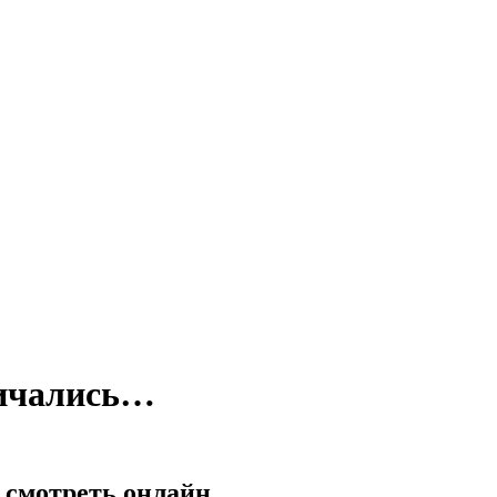
личались…
 смотреть онлайн