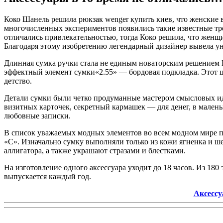
Коко Шанель решила рюкзак wenger купить киев, что женские 
многочисленных экспериментов появились такие известные тре
отличались привлекательностью, тогда Коко решила, что жен
Благодаря этому изобретению легендарный дизайнер вывела 
Длинная сумка ручки стала не единым новаторским решением 
эффектный элемент сумки«2.55» — бордовая подкладка. Этот цв
детство.
Детали сумки были четко продуманные мастером смысловых и
визитных карточек, секретный кармашек — для денег, в мален
любовные записки.
В список уважаемых модных элементов во всем модном мире по
«С». Изначально сумку выполняли только из кожи ягненка и ше
аллигатора, а также украшают стразами и блестками.
На изготовление одного аксессуара уходит до 18 часов. Из 180
выпус­кается каждый год.
Аксессу