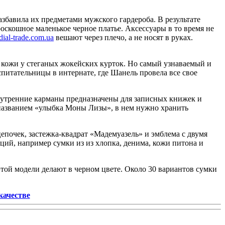
збавила их предметами мужского гардероба. В результате
оскошное маленькое черное платье. Аксессуары в то время не
dial-trade.com.ua
вешают через плечо, а не носят в руках.
кожи у стеганых жокейских курток. Но самый узнаваемый и
питательницы в интернате, где Шанель провела все свое
нутренние карманы предназначены для записных книжек и
 названием «улыбка Моны Лизы», в нем нужно хранить
очек, застежка-квад­рат «Мадемуазель» и эмблема с двумя
ций, например сумки из из хлопка, денима, кожи питона и
 этой модели делают в черном цвете. Около 30 вариантов сумки
качестве