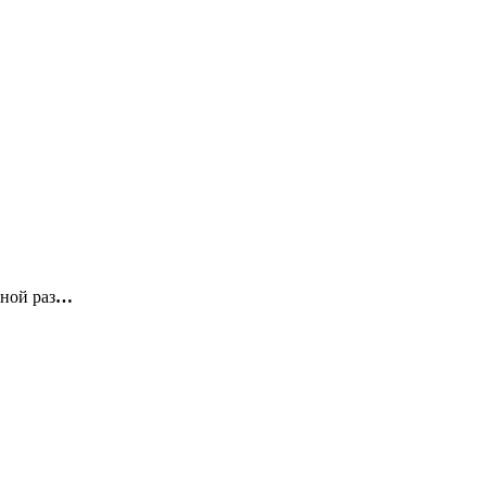
ной раз
…